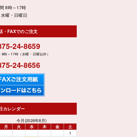
間 8時～17時
 水曜・日曜日
話・FAXでのご注文
875-24-8659
875-24-8656
日カレンダー
今月(2026年8月)
月
火
水
木
金
土
1