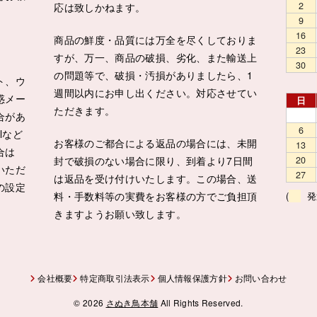
2
応は致しかねます。
9
16
商品の鮮度・品質には万全を尽くしておりま
23
すが、万一、商品の破損、劣化、また輸送上
30
の問題等で、破損・汚損がありましたら、1
ト、ウ
週間以内にお申し出ください。対応させてい
惑メー
日
ただきます。
合があ
6
lなど
お客様のご都合による返品の場合には、未開
13
合は
封で破損のない場合に限り、到着より7日間
20
いただ
27
は返品を受け付けいたします。この場合、送
の設定
料・手数料等の実費をお客様の方でご負担頂
(
発
きますようお願い致します。
会社概要
特定商取引法表示
個人情報保護方針
お問い合わせ
© 2026
さぬき鳥本舗
All Rights Reserved.