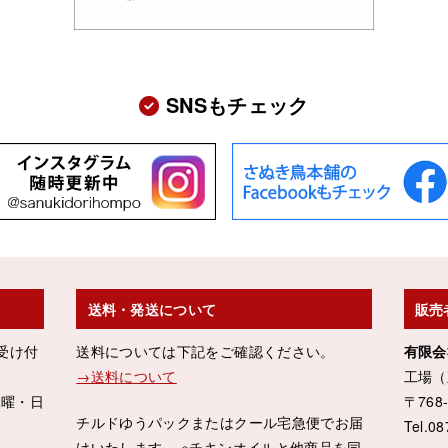
SNSもチェック
送料・発送について
販売
受け付
送料については下記をご確認ください。
有限会
→送料について
工場（
水曜・日
〒76
チルドゆうパックまたはクール宅急便でお届
Tel.08
けいたします。 ※チキンオイルと他商品を同