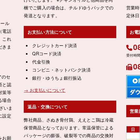
。
梱でご購入の場合は、チルドゆうパックでの
営業時
発送となります。
定休日
メール
（電話
お支払い方法について
お電
。これ
0
クレジットカード決済
だきま
QRコード決済
代金引換
0
コンビニ・ネットバンク決済
リアのセ
銀行・ゆうちょ銀行振込
否と認
→ お支払いについて
対策等
る場合
返品・交換について
ざいま
営業
に設定
弊社商品、さぬき骨付鶏、ええとこ鶏は冷蔵
保管商品となっております。常温保管による
日
パッケージの膨張、破裂等での商品の交換対
をお願