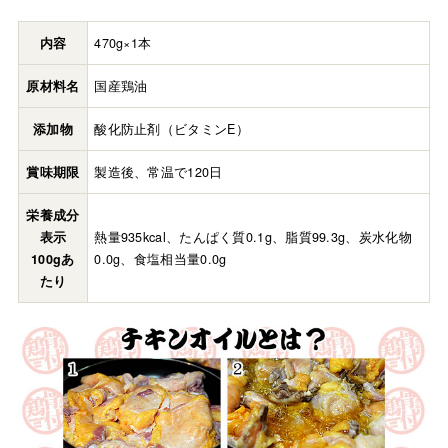
内容
470g×1本
原材料名
国産鶏油
添加物
酸化防止剤（ビタミンE）
賞味期限
製造後、常温で120日
栄養成分
表示
熱量935kcal、たんぱく質0.1g、脂質99.3g、炭水化物
100gあ
0.0g、食塩相当量0.0g
たり