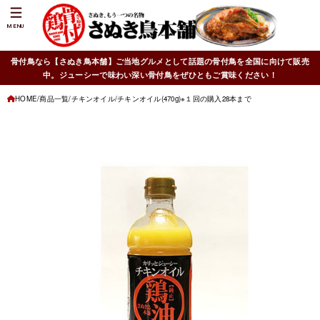
MENU
骨付鳥なら【さぬき鳥本舗】ご当地グルメとして話題の骨付鳥を全国に向けて販売
中。ジューシーで味わい深い骨付鳥をぜひともご賞味ください！
HOME
商品一覧
チキンオイル
チキンオイル(470g)※１回の購入28本まで