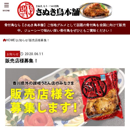
MENU
骨付鳥なら【さぬき鳥本舗】ご当地グルメとして話題の骨付鳥を全国に向けて販売
中。ジューシーで味わい深い骨付鳥をぜひともご賞味ください！
HOME
お知らせ
販売店様募集！
お知らせ
2020.06.11
販売店様募集！