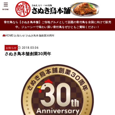
MENU
骨付鳥なら【さぬき鳥本舗】ご当地グルメとして話題の骨付鳥を全国に向けて販売
中。ジューシーで味わい深い骨付鳥をぜひともご賞味ください！
HOME
お知らせ
さぬき鳥本舗創業30周年
お知らせ
2018.03.06
さぬき鳥本舗創業30周年