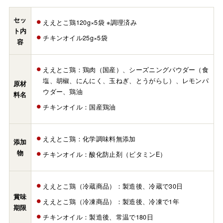
セッ
ええとこ鶏120g×5袋 ※調理済み
ト内
チキンオイル25g×5袋
容
ええとこ鶏：鶏肉（国産）、シーズニングパウダー（食
塩、胡椒、にんにく、玉ねぎ、とうがらし）、レモンパ
原材
ウダー、鶏油
料名
チキンオイル：国産鶏油
ええとこ鶏：化学調味料無添加
添加
物
チキンオイル：酸化防止剤（ビタミンE）
ええとこ鶏（冷蔵商品）：製造後、冷蔵で30日
賞味
ええとこ鶏（冷凍商品）：製造後、冷凍で1年
期限
チキンオイル：製造後、常温で180日