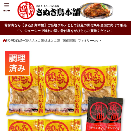
MENU
骨付鳥なら【さぬき鳥本舗】ご当地グルメとして話題の骨付鳥を全国に向けて販売
中。ジューシーで味わい深い骨付鳥をぜひともご賞味ください！
HOME
商品一覧
ええとこ鶏
ええとこ鶏（国産若鶏）ファミリーセット